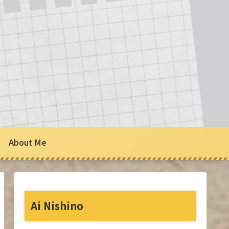
About Me
Ai Nishino