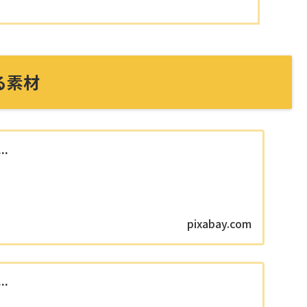
る素材
..
pixabay.com
..