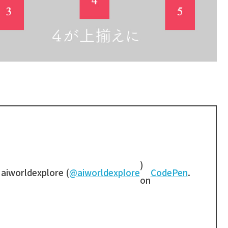
)
 aiworldexplore (
@aiworldexplore
CodePen
.
on