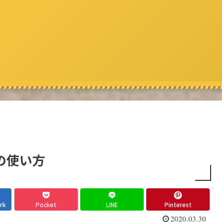
lfの使い方
rk
Pocket
LINE
Pinterest
2020.03.30