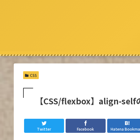
CSS
【CSS/flexbox】align-se
Twitter
Facebook
Hatena Bookma