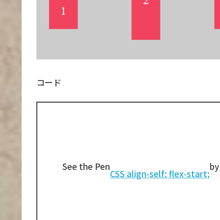
コード
See the Pen
by
CSS align-self: flex-start;