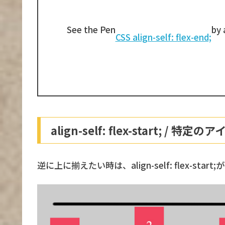
See the Pen
by 
CSS align-self: flex-end;
align-self: flex-start; /
逆に上に揃えたい時は、align-self: flex-start