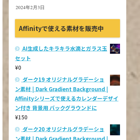
2024年2月3日
Affinityで使える素材を販売中
AI生成したキラキラ水滴とガラス玉
セット
¥
0
ダーク19 オリジナルグラデーショ
ン素材 | Dark Gradient Background |
Affinityシリーズで使えるカレンダーデザイ
ン付き 背景用 バックグラウンドに
¥
150
ダーク20 オリジナルグラデーショ
ン素材 | Dark Gradient Background |