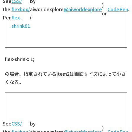
See
CSS/
by
)
the
flexbox/
aiworldexplore
@aiworldexplore
CodePen
.
on
Pen
flex-
(
shrink01
flex-shrink: 1;
の場合、指定されているitem2は画面サイズによって小さ
くなる。
See
CSS/
by
)
the
flexbox/
aiworldexplore
@aiworldexplore
CodePen
.