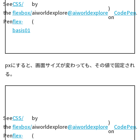
See
CSS/
by
)
the
flexbox/
aiworldexplore
@aiworldexplore
CodePen
.
on
Pen
flex-
(
basis01
pxにすると、画面サイズが変わっても、その値で固定され
る。
See
CSS/
by
)
the
flexbox/
aiworldexplore
@aiworldexplore
CodePen
.
on
Pen
flex-
(