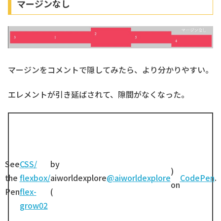
マージンなし
マージンをコメントで隠してみたら、より分かりやすい。
エレメントが引き延ばされて、隙間がなくなった。
See
CSS/
by
)
the
flexbox/
aiworldexplore
@aiworldexplore
CodePen
.
on
Pen
flex-
(
grow02