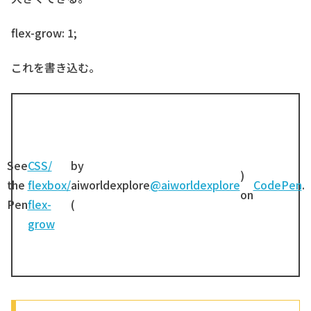
flex-grow: 1;
これを書き込む。
See
CSS/
by
)
the
flexbox/
aiworldexplore
@aiworldexplore
CodePen
.
on
Pen
flex-
(
grow